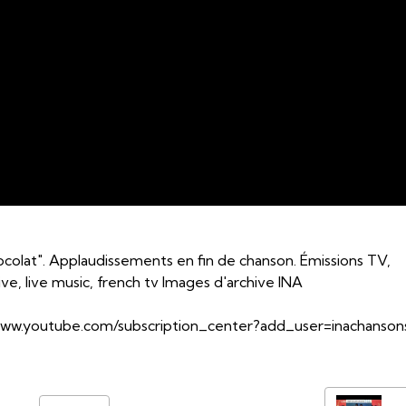
ocolat". Applaudissements en fin de chanson. Émissions TV,
live, live music, french tv Images d'archive INA
/www.youtube.com/subscription_center?add_user=inachanson