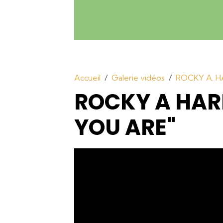
Accueil
Galerie vidéos
ROCKY A. H
ROCKY A HAR
YOU ARE"