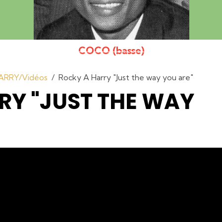
COCO (basse)
ARRY/Vidéos
Rocky A Harry "Just the way you are"
RY "JUST THE WAY